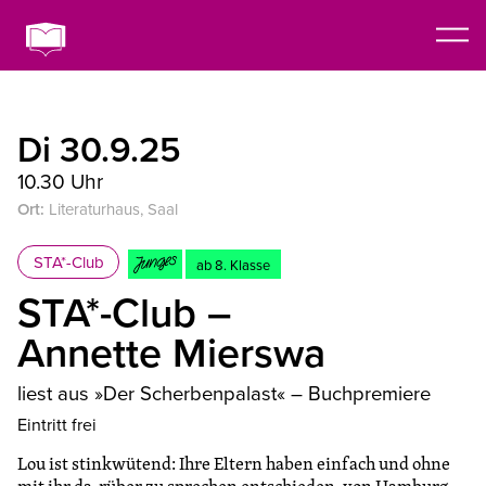
Di 30.9.25
10.30 Uhr
Ort:
Literaturhaus, Saal
STA*-Club
ab 8. Klasse
STA*-Club –
Annette Mierswa
liest aus »Der Scherbenpalast« – Buchpremiere
Eintritt frei
Lou ist stinkwütend: Ihre Eltern haben einfach und ohne
mit ihr da-rüber zu sprechen entschieden, von Hamburg