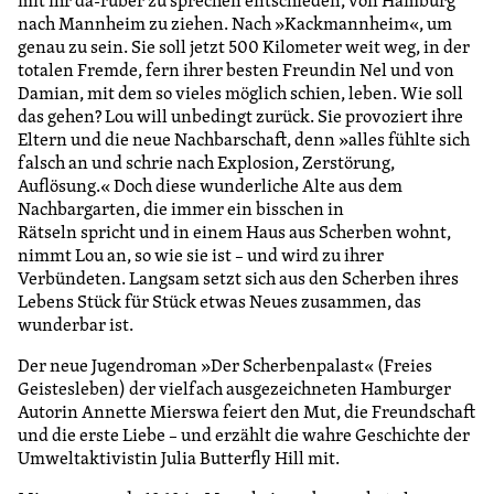
nach Mannheim zu ziehen. Nach »Kackmannheim«, um
genau zu sein. Sie soll jetzt 500 Kilometer weit weg, in der
totalen Fremde, fern ihrer besten Freundin Nel und von
Damian, mit dem so vieles möglich schien, leben. Wie soll
das gehen? Lou will unbedingt zurück. Sie provoziert ihre
Eltern und die neue Nachbarschaft, denn »alles fühlte sich
falsch an und schrie nach Explosion, Zerstörung,
Auflösung.« Doch diese wunderliche Alte aus dem
Nachbargarten, die immer ein bisschen in
Rätseln spricht und in einem Haus aus Scherben wohnt,
nimmt Lou an, so wie sie ist – und wird zu ihrer
Verbündeten. Langsam setzt sich aus den Scherben ihres
Lebens Stück für Stück etwas Neues zusammen, das
wunderbar ist.
Der neue Jugendroman »Der Scherbenpalast« (Freies
Geistesleben) der vielfach ausgezeichneten Hamburger
Autorin Annette Mierswa feiert den Mut, die Freundschaft
und die erste Liebe – und erzählt die wahre Geschichte der
Umweltaktivistin Julia Butterfly Hill mit.