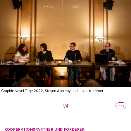
© Martin Jä
Graphic Novel Tage 2022, Steven Appleby und Lukas Kummer
1
/
4
KOOPERATIONSPARTNER UND FÖRDERER