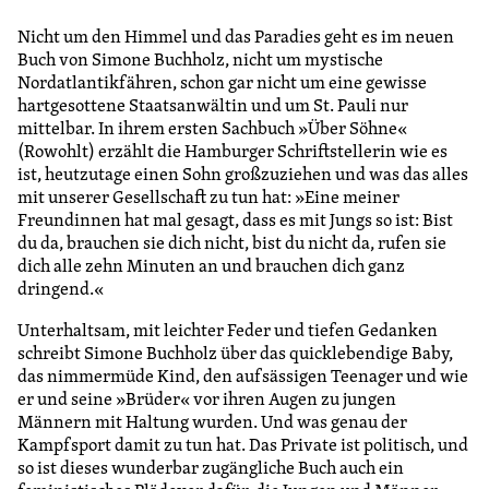
Nicht um den Himmel und das Paradies geht es im neuen
Buch von Simone Buchholz, nicht um mystische
Nordatlantikfähren, schon gar nicht um eine gewisse
hartgesottene Staatsanwältin und um St. Pauli nur
mittelbar. In ihrem ersten Sachbuch »Über Söhne«
(Rowohlt) erzählt die Hamburger Schriftstellerin wie es
ist, heutzutage einen Sohn großzuziehen und was das alles
mit unserer Gesellschaft zu tun hat: »Eine meiner
Freundinnen hat mal gesagt, dass es mit Jungs so ist: Bist
du da, brauchen sie dich nicht, bist du nicht da, rufen sie
dich alle zehn Minuten an und brauchen dich ganz
dringend.«
Unterhaltsam, mit leichter Feder und tiefen Gedanken
schreibt Simone Buchholz über das quicklebendige Baby,
das nimmermüde Kind, den aufsässigen Teenager und wie
er und seine »Brüder« vor ihren Augen zu jungen
Männern mit Haltung wurden. Und was genau der
Kampfsport damit zu tun hat. Das Private ist politisch, und
so ist dieses wunderbar zugängliche Buch auch ein