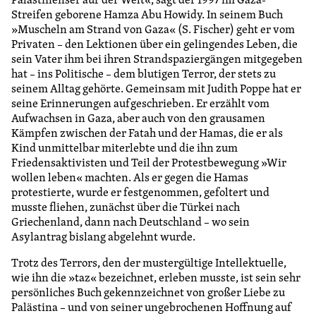
Streifen geborene Hamza Abu Howidy. In seinem Buch
»Muscheln am Strand von Gaza« (S. Fischer) geht er vom
Privaten – den Lektionen über ein gelingendes Leben, die
sein Vater ihm bei ihren Strandspaziergängen mitgegeben
hat – ins Politische – dem blutigen Terror, der stets zu
seinem Alltag gehörte. Gemeinsam mit Judith Poppe hat er
seine Erinnerungen aufgeschrieben. Er erzählt vom
Aufwachsen in Gaza, aber auch von den grausamen
Kämpfen zwischen der Fatah und der Hamas, die er als
Kind unmittelbar miterlebte und die ihn zum
Friedensaktivisten und Teil der Protestbewegung »Wir
wollen leben« machten. Als er gegen die Hamas
protestierte, wurde er festgenommen, gefoltert und
musste fliehen, zunächst über die Türkei nach
Griechenland, dann nach Deutschland – wo sein
Asylantrag bislang abgelehnt wurde.
Trotz des Terrors, den der mustergültige Intellektuelle,
wie ihn die »taz« bezeichnet, erleben musste, ist sein sehr
persönliches Buch gekennzeichnet von großer Liebe zu
Palästina – und von seiner ungebrochenen Hoffnung auf