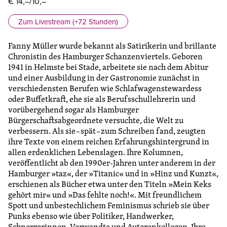
€ 14,–/10,–
Zum Livestream (+72 Stunden)
Fanny Müller wurde bekannt als Satirikerin und brillante
Chronistin des Hamburger Schanzenviertels. Geboren
1941 in Helmste bei Stade, arbeitete sie nach dem Abitur
und einer Ausbildung in der Gastronomie zunächst in
verschiedensten Berufen wie Schlafwagenstewardess
oder Buffetkraft, ehe sie als Berufsschullehrerin und
vorübergehend sogar als Hamburger
Bürgerschaftsabgeordnete versuchte, die Welt zu
verbessern. Als sie – spät – zum Schreiben fand, zeugten
ihre Texte von einem reichen Erfahrungshintergrund in
allen erdenklichen Lebenslagen. Ihre Kolumnen,
veröffentlicht ab den 1990er-Jahren unter anderem in der
Hamburger »taz«, der »Titanic« und in »Hinz und Kunzt«,
erschienen als Bücher etwa unter den Titeln »Mein Keks
gehört mir« und »Das fehlte noch!«. Mit freundlichem
Spott und unbestechlichem Feminismus schrieb sie über
Punks ebenso wie über Politiker, Handwerker,
Schnorrerinnen, Verwandte und Autorenkollegen. Ihre