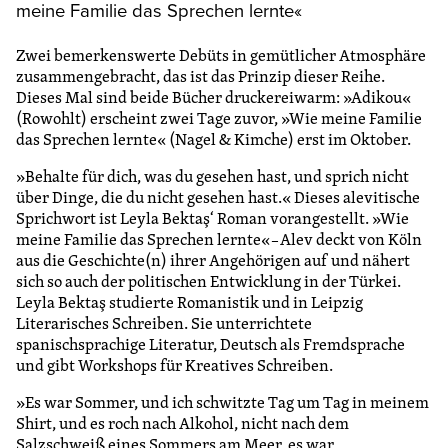
meine Familie das Sprechen lernte«
Zwei bemerkenswerte Debüts in gemütlicher Atmosphäre
zusammengebracht, das ist das Prinzip dieser Reihe.
Dieses Mal sind beide Bücher druckereiwarm: »Adikou«
(Rowohlt) erscheint zwei Tage zuvor, »Wie meine Familie
das Sprechen lernte« (Nagel & Kimche) erst im Oktober.
»Behalte für dich, was du gesehen hast, und sprich nicht
über Dinge, die du nicht gesehen hast.« Dieses alevitische
Sprichwort ist Leyla Bektaş‘ Roman vorangestellt. »Wie
meine Familie das Sprechen lernte« – Alev deckt von Köln
aus die Geschichte(n) ihrer Angehörigen auf und nähert
sich so auch der politischen Entwicklung in der Türkei.
Leyla Bektaş studierte Romanistik und in Leipzig
Literarisches Schreiben. Sie unterrichtete
spanischsprachige Literatur, Deutsch als Fremdsprache
und gibt Workshops für Kreatives Schreiben.
»Es war Sommer, und ich schwitzte Tag um Tag in meinem
Shirt, und es roch nach Alkohol, nicht nach dem
Salzschweiß eines Sommers am Meer, es war