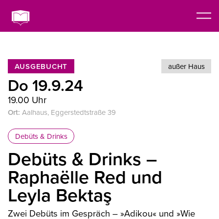
AUSGEBUCHT
außer Haus
Do 19.9.24
19.00 Uhr
Ort:
Aalhaus, Eggerstedtstraße 39
Debüts & Drinks
Debüts & Drinks –
Raphaëlle Red und
Leyla Bektaş
Zwei Debüts im Gespräch – »Adikou« und »Wie