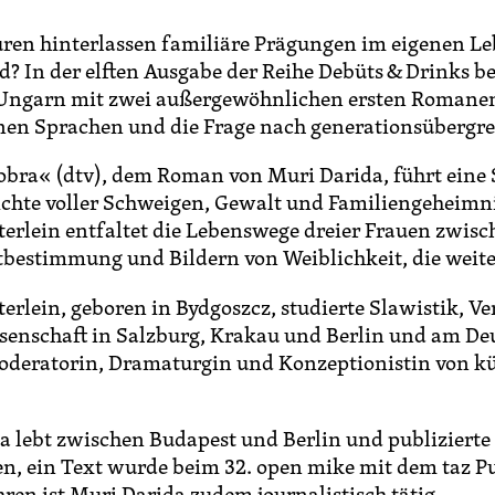
ren hinterlassen familiäre Prägungen im eigenen Leb
rd? In der elften Ausgabe der Reihe Debüts & Drinks
Ungarn mit zwei außergewöhnlichen ersten Romanen,
nen Sprachen und die Frage nach generationsübergre
obra« (dtv), dem Roman von Muri Darida, führt eine
ichte voller Schweigen, Gewalt und Familiengeheimnis
terlein entfaltet die Lebenswege dreier Frauen zwis
tbestimmung und Bildern von Weiblichkeit, die weit
erlein, geboren in Bydgoszcz, studierte Slawistik, Ve
enschaft in Salzburg, Krakau und Berlin und am Deuts
oderatorin, Dramaturgin und Konzeptionistin von kü
a lebt zwischen Budapest und Berlin und publizierte 
ten, ein Text wurde beim 32. open mike mit dem taz P
hren ist Muri Darida zudem journalistisch tätig.