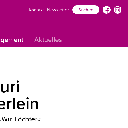
Kontakt
Newsletter
Suchen
agement
Aktuelles
uri
erlein
»Wir Töchter«