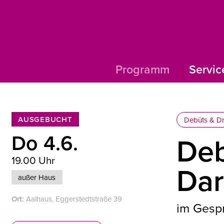
Programm
Servic
AUSGEBUCHT
Debüts & Dr
Do 4.6.
Deb
19.00 Uhr
Dar
außer Haus
Ort:
Aalhaus, Eggerstedtstraße 39
im Gespr