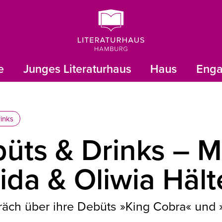
e
Junges Literaturhaus
Haus
Eng
inks
üts & Drinks – M
ida & Oliwia Hält
äch über ihre Debüts »King Cobra« und 