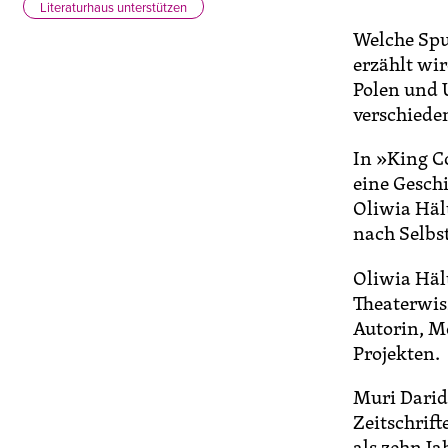
Literaturhaus unterstützen
Welche Spu
erzählt wi
Polen und 
verschiede
In »King C
eine Gesch
Oliwia Häl
nach Selbs
Oliwia Hält
Theaterwiss
Autorin, M
Projekten.
Muri Darid
Zeitschrif
als zehn Ja