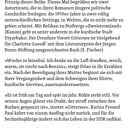
Prinzip dieser Reihe. Dieses Mal begrüßen wir zwei
Autorinnen, die in ihren Romanen jüngere politische
Geschichte freilegen: die 1970er-Jahre in zwei völlig
unterschiedlichen Settings, in Welten, die es nicht mehr zu
geben scheint. Mit Beliban zu Stolbergs »Zweistromland«
(Kanon) geht es unter anderem in die kurdische Stadt
Diyarbakır. Der Dresdner Vorort Gittersee ist titelgebend
für Charlotte Gneuß’ mit dem Literaturpreis der Jürgen
Ponto-Stiftung ausgezeichnetes Buch (S. Fischer).
»Wieder in İstanbul. Ich denke an die Luft draußen, weich,
warm, sie riecht nach Benzin«, steigt Dilan in ihr Erzählen
ein. Nach der Beerdigung ihrer Mutter beginnt sie sich mit
ihrer Vergangenheit und dem Schweigen ihrer Eltern,
kurdische Aleviten, auseinanderzusetzen.
»Es ist früh am Tag und spät im Jahr. Rühle steht still. Vor
seinen Augen glänzt ein Draht, der straff zwischen den
Buchen gespannt ist«, startet »Gittersee«. Karins Freund
Paul kehrt von einem Ausflug nicht zurück, und für die
Sechzehnjährige ändert sich das Leben in der DDR radikal.