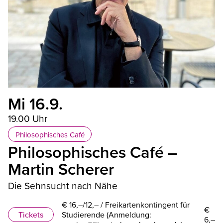
iss
Mi 16.9.
19.00 Uhr
Philosophisches Café
Philosophisches Café –
Martin Scherer
Die Sehnsucht nach Nähe
€ 16,–/12,– / Freikartenkontingent für
€
Tickets
Studierende (Anmeldung:
6,–