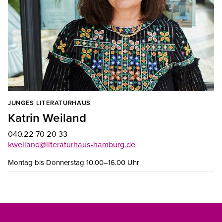
ich
JUNGES LITERATURHAUS
Katrin Weiland
040.22 70 20 33
kweiland@literaturhaus-hamburg.de
Montag bis Donnerstag 10.00–16.00 Uhr