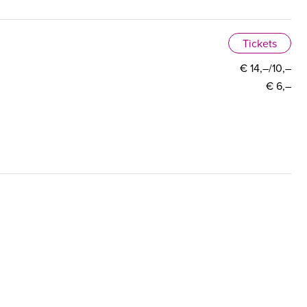
Tickets
€ 14,–/10,–
€ 6,–