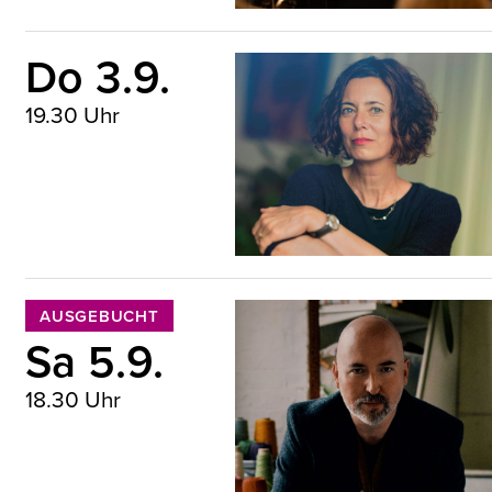
Do 3.9.
19.30 Uhr
Eva Menasse © Lena Giovanazzilaif
AUSGEBUCHT
Sa 5.9.
18.30 Uhr
Douglas Stuart © Desiree Adams