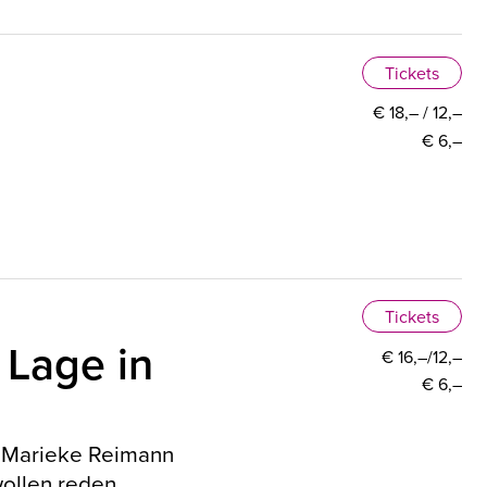
Tickets
€ 18,– / 12,–
€ 6,–
Tickets
 Lage in
€ 16,–/12,–
€ 6,–
& Marieke Reimann
wollen reden