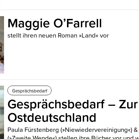
Maggie O’Farrell
stellt ihren neuen Roman »Land« vor
Gesprächsbedarf
Gesprächsbedarf – Zur
Ostdeutschland
Paula Fürstenberg (»Niewiedervereinigung«) 
(»Zweite Wende«) stellen ihre Bücher vor und 