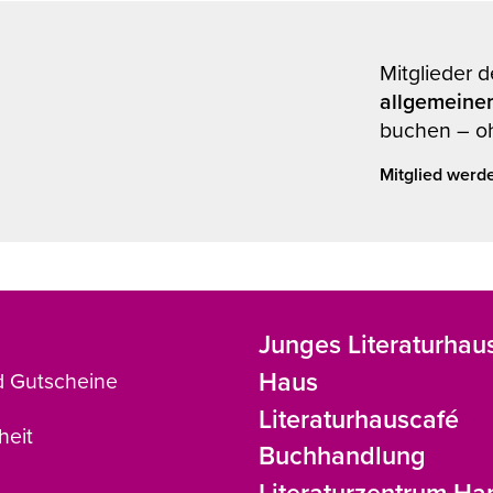
Mitglieder 
allgemeine
buchen – o
Mitglied werd
Junges Literaturhau
Haus
d Gutscheine
Literaturhauscafé
heit
Buchhandlung
Literaturzentrum H