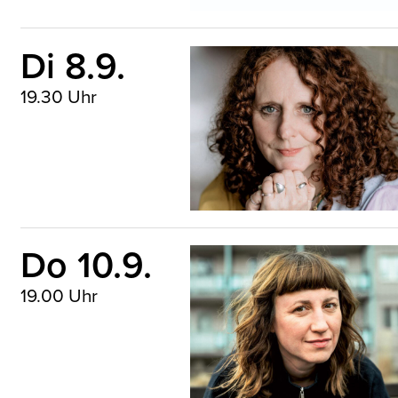
Di 8.9.
19.30 Uhr
Maggie O'Farrell © Dasha Tenditna
Do 10.9.
19.00 Uhr
Paula Fürstenberg © Sophie Kirchner