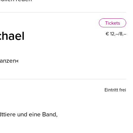
Tickets
chael
€ 12,–/8,–
tanzen«
Eintritt frei
dttiere und eine Band,