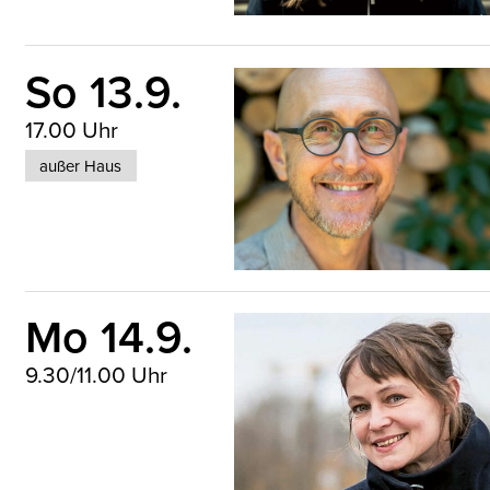
So 13.9.
17.00 Uhr
außer Haus
ael Hugentobler © Markus
hgessner
Mo 14.9.
9.30/11.00 Uhr